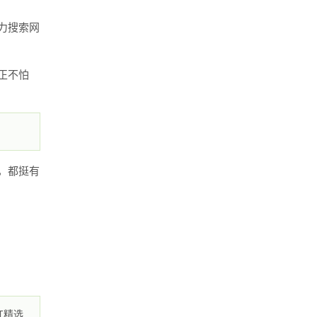
力搜索网
正不怕
，都挺有
红精选