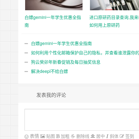
白嫖gemini一年学生优惠全指
进口原研药目录查询,我来
南
如何用上原研药
白嫖gemini一年学生优惠全指南
如何利用个性化邮箱保护自己的隐私，并查看谁泄露你
私
狗云癸卯年新春促销及每日抽奖信息
解决deepl不给白嫖
发表我的评论
表情
贴图
加粗
删除线
居中
斜体
签到