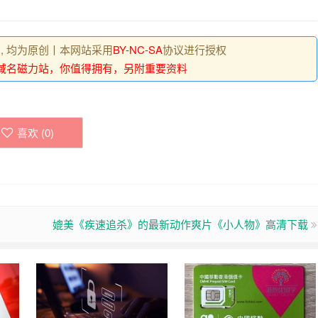
 , 均为原创丨本网站采用
BY-NC-SA
协议进行授权
域名磁力站，你值得拥有，另附重要资料
喜欢 (
0
)
媲美《疾速追杀》的最新动作爽片《小人物》高清下载