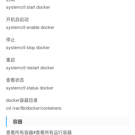
systemctl start docker
开机自启动
systemctl enable docker
停止
systemctl stop docker
重启
systemctl restart docker
查看状态
systemctl status docker
docker容器目录
cd /var/lib/docker/containers
容器
查看所有容器#查看所有运行容器