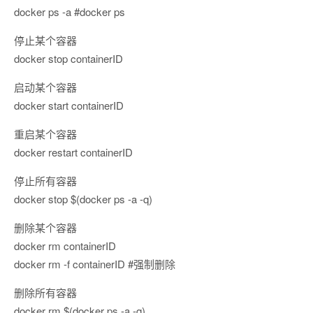
docker ps -a #docker ps
停止某个容器
docker stop containerID
启动某个容器
docker start containerID
重启某个容器
docker restart containerID
停止所有容器
docker stop $(docker ps -a -q)
删除某个容器
docker rm containerID
docker rm -f containerID #强制删除
删除所有容器
docker rm $(docker ps -a -q)