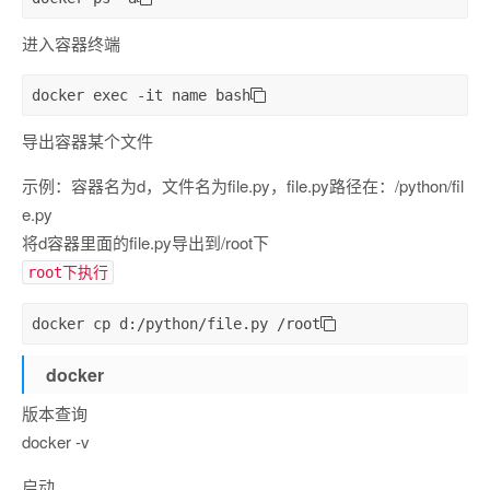
进入容器终端
docker 
exec
 -it 
name
 bash
导出容器某个文件
示例：容器名为d，文件名为file.py，file.py路径在：/python/fil
e.py
将d容器里面的file.py导出到/root下
root下执行
docker 
cp
 d
:
/python/file
.
py /root
docker
版本查询
docker -v
启动