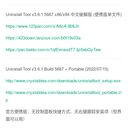
Uninstall Tool v3.6.1.5687 x86/x64 中文破解版 (便携版单文件)
https://www.123pan.com/s/A6cA-lBAJh
https://423down.lanzouv.com/b0f19v03a
https://pan.baidu.com/s/1qfEenaodT7-ljz6abQyTew
Uninstall Tool v3.6.1 Build 5687 + Portable (2022/07/15)
http://www.crystalidea.com/downloads/uninstalltool_setup.exe
http://www.crystalidea.com/downloads/uninstalltool_portable.zi
p
官方便携版：无控制面板快捷方式、无右键跟踪安装项（但界
面可以用）