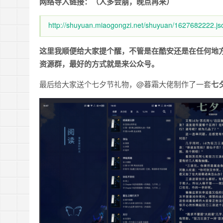
网络导入链接：（人多会崩，晚点再来）
http://shuyuan.miaogongzi.net/shuyuan/1627682222.js
这里我顺便给大家提个醒，不管是在酷安还是在任何地
资源群，最好的方式就是来公众号。
最后给大家送个七夕节礼物，@暮霜大佬制作了一套
七