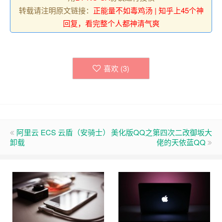
转载请注明原文链接：
正能量不如毒鸡汤 | 知乎上45个神
回复，看完整个人都神清气爽
喜欢 (
3
)
阿里云 ECS 云盾（安骑士）
美化版QQ之第四次二改御坂大
卸载
佬的天依蓝QQ