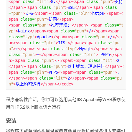
<span
class
=
"lit"
>
8.
</span><span
class
=
"pun"
>
支持
</span><span
class
=
"pln"
>
SSL
</span><span
class
=
"pun"
>
支持
</span><span
class
=
"pln"
>
https
</span><
span
class
=
"pun"
>
访问
</span>
<span
class
=
"pun"
>
推荐环境：
</span>
<span
class
=
"t
yp"
>
Nginx
</span><span
class
=
"pun"
>
/
</span><span
class
=
"typ"
>
Apache
</span><span
class
=
"pun"
>
/
</sp
an><span
class
=
"pln"
>
IIS 
</span><span
class
=
"pu
n"
>
+
</span>
<span
class
=
"typ"
>
Mysql
</span>
<span
class
=
"pun"
>
+
</span><span
class
=
"pln"
>
 PHP5
</spa
n><span
class
=
"pun"
>
.
</span><span
class
=
"lit"
>
2
</span><span
class
=
"pun"
>
以上版本，理论任何
</span><
span
class
=
"pln"
>
PHP5
</span><span
class
=
"pun"
>
.
</span><span
class
=
"lit"
>
2
</span><span
class
=
"pu
n"
>
以上均可运行
</span></code>
程序兼容性广泛，你也可以选用其他IIS Apache等WEB程序使
用PHP5.2以上脚本语言运行
安装
将程序下载至网站根目录或者其他目录后访问域名进入安装引