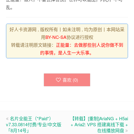
乱。
好人卡资源网 , 版权所有丨如未注明 , 均为原创丨本网站采
用
BY-NC-SA
协议进行授权
转载请注明原文链接：
正能量：去做那些别人说你做不到
的事情，是人生一大乐事。
喜欢 (
0
)
名片全能王（*Paid*）
【转载】[重制]AriaNG + H5ai
v7.33.0814付费/专业/中文版
+ Aria2: VPS 搭建离线下载 +
「8月14号」
在线播放网盘