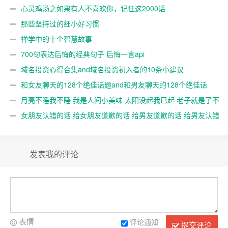
心灵鸡汤之如果有人不喜欢你，记住这2000话
那些坚持过的细小好习惯
禅学中的十个智慧故事
700句表达后悔的经典句子 后悔一言api
域名投资心得合集and域名投资初入者的10条小建议
和女友聊天的128个绝佳话题and和男友聊天的128个绝佳话
题
月亮不睡我不睡 我是人间小美味 太阳没起我已起 老子就是了不
起
女朋友认错的话 给女朋友道歉的话 给男友道歉的话 给男友认错
的句子
发表我的评论
表情
评论通知
提交评论