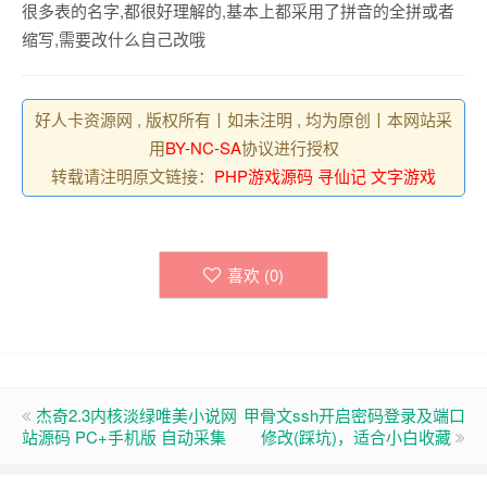
很多表的名字,都很好理解的,基本上都采用了拼音的全拼或者
缩写,需要改什么自己改哦
好人卡资源网 , 版权所有丨如未注明 , 均为原创丨本网站采
用
BY-NC-SA
协议进行授权
转载请注明原文链接：
PHP游戏源码 寻仙记 文字游戏
喜欢 (
0
)
杰奇2.3内核淡绿唯美小说网
甲骨文ssh开启密码登录及端口
站源码 PC+手机版 自动采集
修改(踩坑)，适合小白收藏