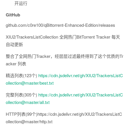
开运行
GitHub
github.com/c0re100/qBittorrent-Enhanced-Edition/releases
XIU2/TrackersListCollection 全网热门BitTorrent Tracker 每天
自动更新
整合了全网热门Tracker，经层层过滤最终得到了这个优质的Tr
acker 列表
精选列表(123个)
https://cdn.jsdelivr.net/gh/XIU2/TrackersListC
ollection@master/best.txt
完整列表(305个)
https://cdn.jsdelivr.net/gh/XIU2/TrackersListC
ollection@master/all.txt
HTTP列表(99个)https://cdn.jsdelivr.net/gh/XIU2/TrackersListC
ollection@master/http.txt