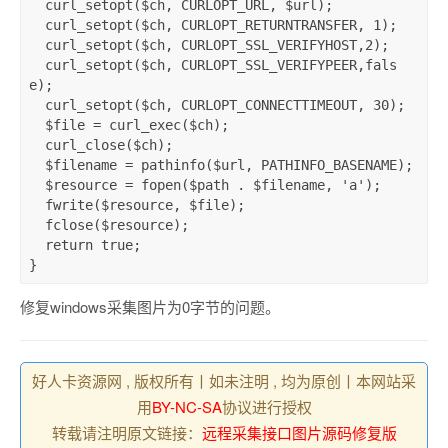
curl_setopt
(
$ch
,
 CURLOPT_URL
,
$url
);
curl_setopt
(
$ch
,
 CURLOPT_RETURNTRANSFER
,
1
);
curl_setopt
(
$ch
,
 CURLOPT_SSL_VERIFYHOST
,
2
);
curl_setopt
(
$ch
,
 CURLOPT_SSL_VERIFYPEER
,
fals
e
);
curl_setopt
(
$ch
,
 CURLOPT_CONNECTTIMEOUT
,
30
);
$file
=
curl_exec
(
$ch
);
curl_close
(
$ch
);
$filename
=
pathinfo
(
$url
,
 PATHINFO_BASENAME
);
$resource
=
fopen
(
$path
.
$filename
,
'a'
);
fwrite
(
$resource
,
$file
);
fclose
(
$resource
);
return
 true
;
}
修复windows采集图片为0字节的问题。
好人卡资源网 , 版权所有丨如未注明 , 均为原创丨本网站采
用
BY-NC-SA
协议进行授权
转载请注明原文链接：
远程采集接口图片源码修复版