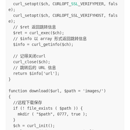
curl_setopt
(
$ch
,
 CURLOPT_
SSL
_VERIFYPEER
,
 fals
e
);
curl_setopt
(
$ch
,
 CURLOPT_SSL_VERIFYHOST
,
 fals
e
);
// $ret 返回跳转信息
$ret
=
curl_exec
(
$ch
);
// $info 以 array 形式返回跳转信息
$info
=
curl_getinfo
(
$ch
);
// 记得关闭curl
curl_close
(
$ch
);
// 跳转后的 URL 信息
return
$info
[
'url'
];
}
function
download
(
$url
,
$path
=
'images/'
)
{
//远程下载保存
if
(!
file_exists
(
$path
))
{
mkdir
(
"$path"
,
0777
,
 true 
);
}
$ch
=
curl_init
();