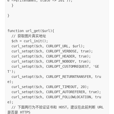
e'
=>
$filenames
,
'state'
=>
'201'
));
}
}
function
url_get
(
$url
)
{
// 获取图片真实地址
$ch
=
curl_init
();
curl_setopt
(
$ch
,
 CURLOPT_URL
,
$url
);
curl_setopt
(
$ch
,
 CURLOPT_VERBOSE
,
 true
);
curl_setopt
(
$ch
,
 CURLOPT_HEADER
,
 true
);
curl_setopt
(
$ch
,
 CURLOPT_NOBODY
,
 true
);
curl_setopt
(
$ch
,
 CURLOPT_CUSTOMREQUEST
,
'GE
T'
);
curl_setopt
(
$ch
,
 CURLOPT_RETURNTRANSFER
,
 tru
e
);
curl_setopt
(
$ch
,
 CURLOPT_TIMEOUT
,
20
);
curl_setopt
(
$ch
,
 CURLOPT_AUTOREFERER
,
 true
);
curl_setopt
(
$ch
,
 CURLOPT_FOLLOWLOCATION
,
 tru
e
);
// 下面两行为不验证证书和 HOST，建议在此前判断 URL 
是否是 HTTPS