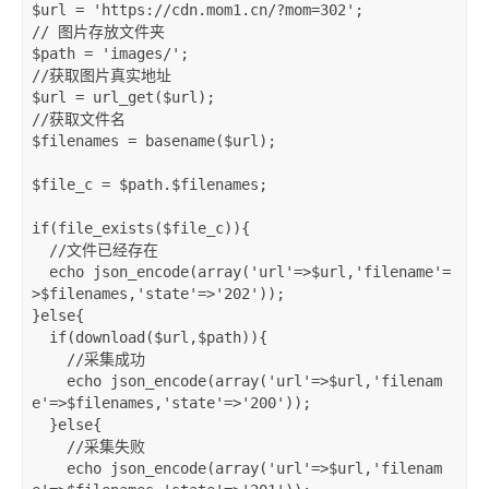
$url
=
'https://cdn.mom1.cn/?mom=302'
;
// 图片存放文件夹
$path
=
'images/'
;
//获取图片真实地址
$url
=
url_get
(
$url
);
//获取文件名
$filenames
=
basename
(
$url
);
$file_c
=
$path
.
$filenames
;
if
(
file_exists
(
$file_c
))
{
//文件已经存在
echo
json_encode
(
array
(
'url'
=>
$url
,
'filename'
=
>
$filenames
,
'state'
=>
'202'
));
}
else
{
if
(
download
(
$url
,
$path
))
{
//采集成功
echo
json_encode
(
array
(
'url'
=>
$url
,
'filenam
e'
=>
$filenames
,
'state'
=>
'200'
));
}
else
{
//采集失败
echo
json_encode
(
array
(
'url'
=>
$url
,
'filenam