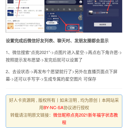
设置完成后微信好友列表、聊天时、发朋友圈都会显示
1、微信搜索“点亮2021”->点图片进入星空->再点右下角许愿->
按照提示发布愿望->发完后就可以设置了
2、去设状态->再发布个愿望就行了>另外在直播页面点下屏
幕->还可以手写字->生成专属的星空图片 可保存
好人卡资源网 , 版权所有丨如未注明 , 均为原创丨本网站采
用
BY-NC-SA
协议进行授权
转载请注明原文链接：
微信昵称点亮2021新年福字状态教
程