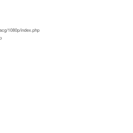
acg/1080p/index.php
p