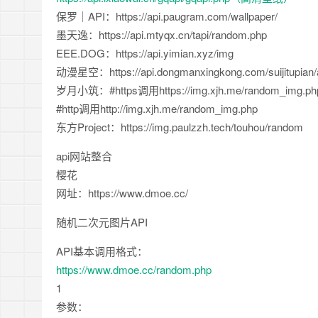
保罗｜API：https://api.paugram.com/wallpaper/
墨天逸：https://api.mtyqx.cn/tapi/random.php
EEE.DOG：https://api.yimian.xyz/img
动漫星空：https://api.dongmanxingkong.com/suijitupian/
岁月小筑：#https调用https://img.xjh.me/random_img.ph
#http调用http://img.xjh.me/random_img.php
东方Project：https://img.paulzzh.tech/touhou/random
api网站整合
樱花
网址：https://www.dmoe.cc/
随机二次元图片API
API基本调用格式：
https://www.dmoe.cc/random.php
1
参数：