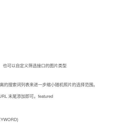
号设置，也可以自定义筛选接口的图片类型
号分离的搜索词列表来进一步缩小随机照片的选择范围。
末尾添加即可。featured
EYWORD}