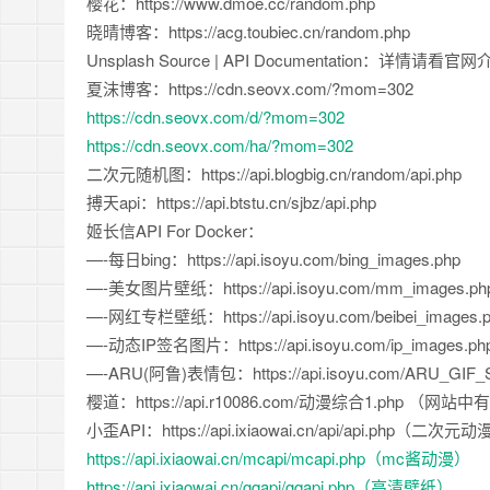
樱花：https://www.dmoe.cc/random.php
晓晴博客：https://acg.toubiec.cn/random.php
Unsplash Source | API Documentation：详情请看官
夏沫博客：https://cdn.seovx.com/?mom=302
https://cdn.seovx.com/d/?mom=302
https://cdn.seovx.com/ha/?mom=302
二次元随机图：https://api.blogbig.cn/random/api.php
搏天api：https://api.btstu.cn/sjbz/api.php
姬长信API For Docker：
—-每日bing：https://api.isoyu.com/bing_images.php
—-美女图片壁纸：https://api.isoyu.com/mm_images.ph
—-网红专栏壁纸：https://api.isoyu.com/beibei_images.
—-动态IP签名图片：https://api.isoyu.com/ip_images.ph
—-ARU(阿鲁)表情包：https://api.isoyu.com/ARU_GIF_S
樱道：https://api.r10086.com/动漫综合1.php （网站
小歪API：https://api.ixiaowai.cn/api/api.php（二次元
https://api.ixiaowai.cn/mcapi/mcapi.php（mc酱动漫）
https://api.ixiaowai.cn/gqapi/gqapi.php（高清壁纸）