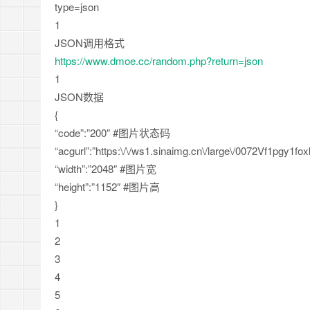
type=json
1
JSON调用格式
https://www.dmoe.cc/random.php?return=json
1
JSON数据
{
“code”:”200″ #图片状态码
“acgurl”:”https:\/\/ws1.sinaimg.cn\/large\/0072Vf1p
“width”:”2048″ #图片宽
“height”:”1152″ #图片高
}
1
2
3
4
5