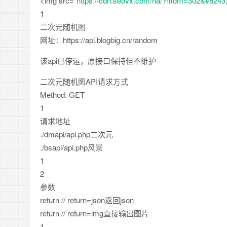
<img src=”
https://cdn.seovx.com/ha/?mom=302&#8243
1
二次元随机图
网址：https://api.blogbig.cn/random
该api已停运，原接口保持但不维护
二次元随机图API请求方式
Method: GET
1
请求地址
./dmapi/api.php二次元
./bsapi/api.php风景
1
2
参数
return // return=json返回json
return // return=img直接输出图片
1