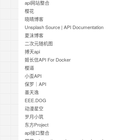
api网站整合
樱花
晓晴博客
Unsplash Source | API Documentation
夏沫博客
二次元随机图
搏天api
姬长信API For Docker
樱道
小歪API
保罗｜API
墨天逸
EEE.DOG
动漫星空
岁月小筑
东方Project
api接口整合