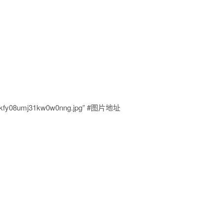
gy1foxkfy08umj31kw0w0nng.jpg” #图片地址