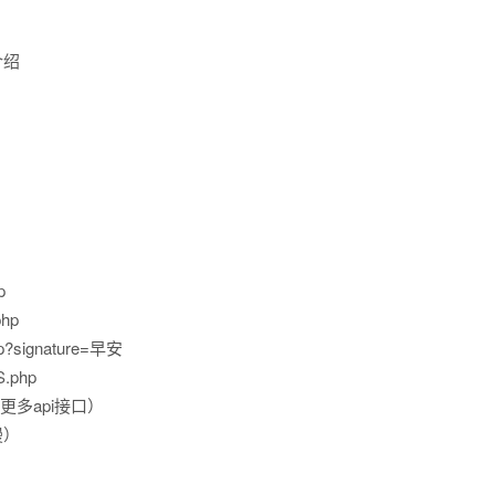
网介绍
p
php
p?signature=早安
.php
中有更多api接口）
动漫）