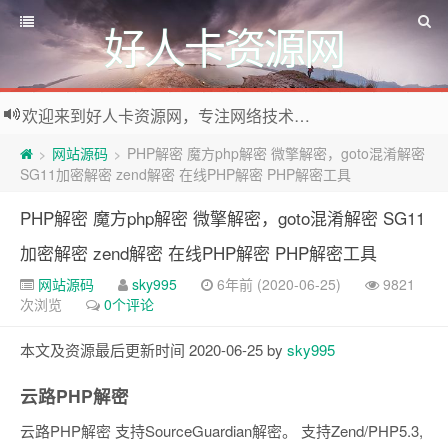
好人卡资源网
欢迎来到好人卡资源网，专注网络技术资源收集，我们不仅是网络资源的搬运工，也生产原创资源。寻找资源请留言或关注公众号:烈日下的男人
网站源码
PHP解密 魔方php解密 微擎解密，goto混淆解密
>
>
SG11加密解密 zend解密 在线PHP解密 PHP解密工具
PHP解密 魔方php解密 微擎解密，goto混淆解密 SG11
加密解密 zend解密 在线PHP解密 PHP解密工具
网站源码
sky995
6年前 (2020-06-25)
9821
次浏览
0个评论
本文及资源最后更新时间 2020-06-25 by
sky995
云路PHP解密
云路PHP解密 支持SourceGuardian解密。 支持Zend/PHP5.3,