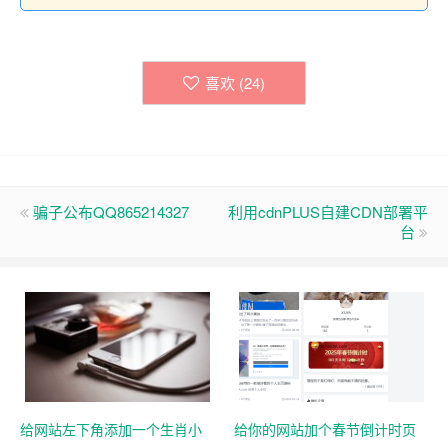
喜欢 (
24
)
骗子公布QQ865214327
利用cdnPLUS自建CDN部署平
台
给网站左下角添加一个生肖小
给你的网站加个春节倒计时页