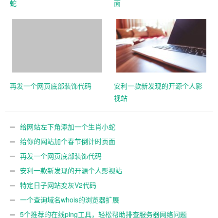
蛇
面
再发一个网页底部装饰代码
安利一款新发现的开源个人影
视站
给网站左下角添加一个生肖小蛇
给你的网站加个春节倒计时页面
再发一个网页底部装饰代码
安利一款新发现的开源个人影视站
特定日子网站变灰V2代码
一个查询域名whois的浏览器扩展
5个推荐的在线ping工具，轻松帮助排查服务器网络问题