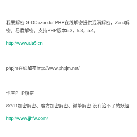
我爱解密 G-DDezender PHP在线解密提供混淆解密，Zend解
密，易盾解密，支持PHP版本5.2，5.3，5.4。
http://www.ala5.cn
phpjm在线加密http://www.phpjm.net/
悟空PHP解密
SG11加密解密、魔方加密解密、微擎解密-没有治不了的妖怪
http://www.jjhfw.com/