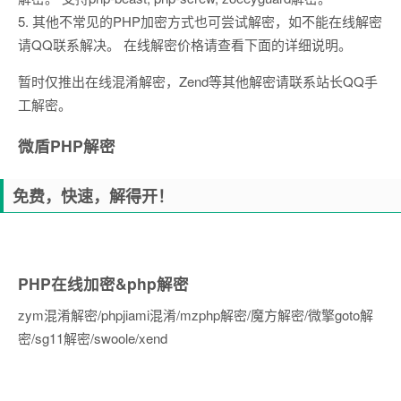
5. 其他不常见的PHP加密方式也可尝试解密，如不能在线解密
请QQ联系解决。 在线解密价格请查看下面的详细说明。
暂时仅推出在线混淆解密，Zend等其他解密请联系站长QQ手
工解密。
微盾PHP解密
免费，快速，解得开！
PHP在线加密&php解密
zym混淆解密/phpjiami混淆/mzphp解密/魔方解密/微擎goto解
密/sg11解密/swoole/xend