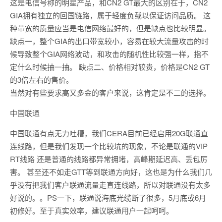
这是电信号称的明星产品，和CN2 GT最大的区别在于，CN2
GIA拥有独立的回国链路，属于轻度负载以保证访问品质。 这
种带宽的质量应当是电信网络最好的，但是缺点也比较明显。
缺点一，整个GIA的出口带宽较小，容易在较大流量攻击的时
候导致整个GIA网络波动，和攻击的随机性比较强一样，指不
定什么时候抽一抽。 缺点二、价格相对较贵，价格是CN2 GT
的3倍左右的售价。
当然对有些要求高又多金的客户来说，这肯定是不二的选择。
中国联通
中国联通有点无力吐槽，我们CERA目前已经启用20G联通直
连线路，但是我们发现一个比较坑的现象，不论是联通的VIP
RT线路 还是普通的线路都异常拥堵，高峰期延迟高、丢包厉
害。 甚至还不如走GTT等到联通方向好，这也是为什么我们几
乎没有把我们客户联通流量走直连线路，所以对联通没有太多
好说的。。PS一下，联通说海底光缆断了很多，5月底或6月
初修好。至于真实效率，建议联通用户一起呵呵。