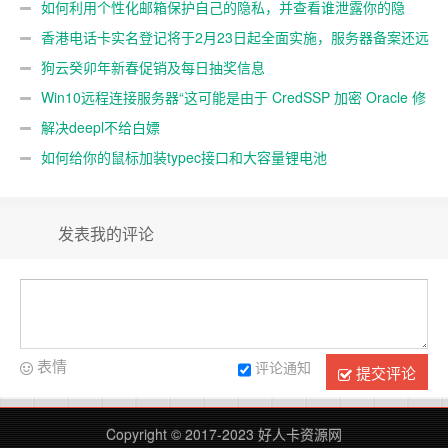
如何利用个性化邮箱保护自己的隐私，并查看谁泄露你的隐
私
香港电话卡实名登记将于2月23日起全面实施，服务器备案还远
吗？
狗云癸卯年新春促销及每日抽奖信息
Win10远程连接服务器“这可能是由于 CredSSP 加密 Oracle 修
正”解决办法
解决deepl不给白嫖
如何给你的鼠标加装typec接口和大容量锂电池
发表我的评论
表情
评论通知
提交评论
Copyright © 2017-2023
好人卡资源网