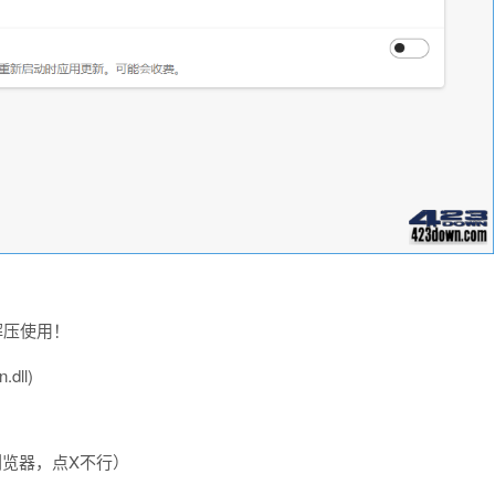
解压使用！
dll)
览器，点X不行）