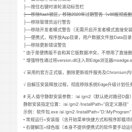
├—按住右键时滚轮滚动标签栏
├—移除flash锁区，移除2020年过期警告（v88版彻底删
├—移除管理员运行警告
├—移除开发者模式警告（无需开启开发者模式直接安
├—便携式，程序放App目录，用户数据文件放Data目
├—移除更新错误警告
* 由于是便携版不会和其它版数据冲突，不想用了直接
* 增强特性通过将version.dll注入到Edge浏览器msedge
√ 采用的官方正式版，删除更新组件服务及Chromium内
√ 自解压安装释放过程，彻底移除系统Edge升级计划
# 无人值守静默安装参数：/ai /gm2（默认绝对路径D盘
静默安装指定位置：/ai /gm2 /InstallPath=”自定义路径”
示例：软件包.exe /ai /gm2 /InstallPath=”D:\MyProgram”
• 常规运行=安装版（含开始菜单快捷方式和程序卸载项
• 右键解压=绿色版（本身不提供便携式的软件要手动运