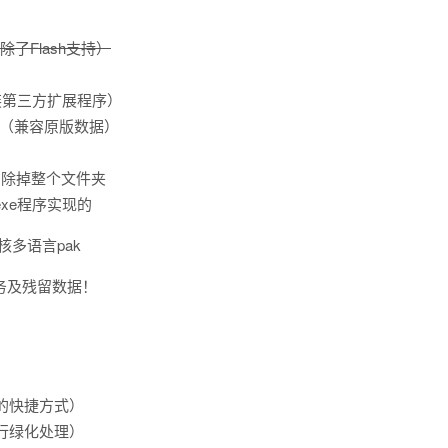
除了Flash支持）
装第三方扩展程序）
录（兼容原版数据）
删除掉整个文件夹
.exe程序实现的
核多语言pak
任务及残留数据！
）
的快捷方式）
行绿化处理）