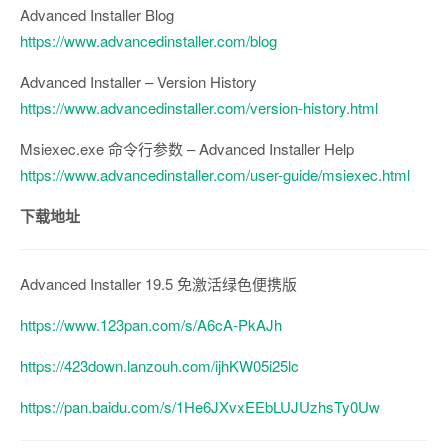
Advanced Installer Blog
https://www.advancedinstaller.com/blog
Advanced Installer – Version History
https://www.advancedinstaller.com/version-history.html
Msiexec.exe 命令行参数 – Advanced Installer Help
https://www.advancedinstaller.com/user-guide/msiexec.html
下载地址
Advanced Installer 19.5 免激活绿色便携版
https://www.123pan.com/s/A6cA-PkAJh
https://423down.lanzouh.com/ijhKW05i25lc
https://pan.baidu.com/s/1He6JXvxEEbLUJUzhsTy0Uw