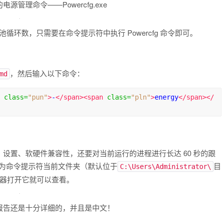
理命令——Powercfg.exe
和电池循环数，只需要在命令提示符中执行 Powercfg 命令即可。
，然后输入以下命令：
md
class
=
"pun"
>
-
</span><span
class
=
"pln"
>
energy
</span></
设置、软硬件兼容性，还要对当前运行的进程进行长达 60 秒的跟
保存为命令提示符当前文件夹（默认位于
目
C:\Users\Administrator\
，用浏览器打开它就可以查看。
报告还是十分详细的，并且是中文！