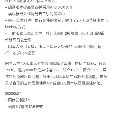
杜比大喇叭β 3.X会有以下改变：
– 编译版本提高至29并采用AndroidX API
– 模块被嵌入到网易云音乐的设置中
– 由于安卓11对可执行文件的限制，摒弃了2.x手动选择脚本与
Node的方式
– 当前版本以稳定为主，杜比大喇叭β模块将可以无缝适配最
新版网易云音乐
– 因本人不用太极，所以不保证太极等非root框架可顺利运
行，欢迎Fork适配
网易云在7.X版本后对非会员暗降了音质，由标准128K、较高
192K、极高320K降低为标准96K、较高128K、极高256K，导
致匹配逻辑出现问题，鉴于后续版本都在添加无用功能，推荐
只听音乐的云村居民使用431或者600版本以获得最佳体验。
20220527
– 同步最新脚本
– 修复8.7精简TAB失效