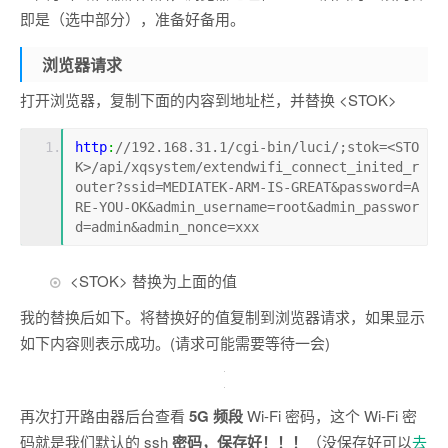
即是（选中部分），准备好备用。
浏览器请求
打开浏览器，复制下面的内容到地址栏，并替换 <STOK>
http
:
//
192.168
.31
.1
/cgi-bin
/luci/
;stok=<STO
K>/api/xqsystem/extendwifi_connect_inited_r
outer?ssid=MEDIATEK-ARM-IS-GREAT&password=A
RE-YOU-OK&admin_username=root&admin_passwor
d=admin&admin_nonce=xxx
<STOK> 替换为上面的值
我的替换后如下。将替换好的值复制到浏览器请求，如果显示
如下内容则表示成功。(请求可能需要等待一会)
再次打开路由器后台查看
5G 频段
Wi-Fi 密码，这个 Wi-Fi 密
码就是我们默认的 ssh
密码，保存好！！！
（没保存好可以
去