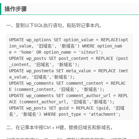
操作步骤
一、复制以下SQL执行语句，粘贴到记事本内。
UPDATE wp_options SET option_value = REPLACE(opt
ion_value, '旧域名', '新域名') WHERE option_nam
e = 'home' OR option_name = 'siteurl';

UPDATE wp_posts SET post_content = REPLACE (post
_content, '旧域名', '新域名');

UPDATE wp_postmeta SET meta_value = REPLACE (met
a_value, '旧域名','新域名');

UPDATE wp_comments SET comment_content = REPLAC
E (comment_content, '旧域名', '新域名');

UPDATE wp_comments SET comment_author_url = REPL
ACE (comment_author_url, '旧域名','新域名');

UPDATE wp_posts SET guid = REPLACE (guid, '旧域
名', '新域名') WHERE post_type = 'attachment';
二、在记事本中按Ctrl + H键，替换旧域名和新域名。