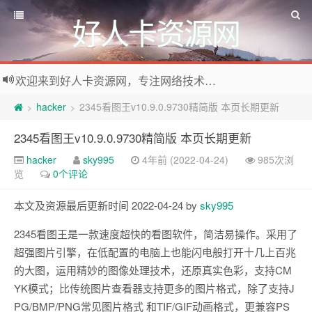
好人卡资源网
欢迎来到好人卡资源网，专注网络技术资源收集，我们不仅是网络资源的搬运工，也生产原创资源。寻找资源请留言或关注公众号:烈日下的男人
hacker
2345看图王v10.9.0.9730精简版 本页长期更新
>
>
2345看图王v10.9.0.9730精简版 本页长期更新
hacker
sky995
4年前 (2022-04-24)
985次浏
览
0个评论
本文及资源最后更新时间 2022-04-24 by
sky995
2345看图王是一款速度超快的看图软件，简洁易操作。采用了
超强图片引擎，在低配置的电脑上也能闪电般打开十几上百兆
的大图，运用精妙的图像处理技术，还原真实色彩，支持CM
YK模式；比传统图片查看器支持更多的图片格式，除了支持J
PG/BMP/PNG常见图片格式 和TIF/GIF动画格式，更兼容PS