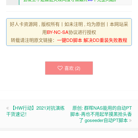
好人卡资源网 , 版权所有丨如未注明 , 均为原创丨本网站采
用
BY-NC-SA
协议进行授权
转载请注明原文链接：
一键DD脚本 解决DD重装失败教程
喜欢 (
2
)
【HW行动】2021对抗演练
原创: 群晖NAS能用的自动PT
干货速记！
脚本-再也不用起早摸黑抢头香
了 goseeder自动PT脚本