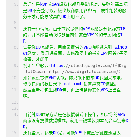
后话：是
kvm
或
xen
虚拟化都几乎能成功，失败的基本都
是
DD
不完整导致，极少数商家用各种古旧硬件组装的服
务器才可能导致真的
DD
上用不了。
还有一种情况，由于商家提供的
VPS
网络是分配静态
IP
的，并不能自动获取到当前你这台
VPS
的的专属网络
I
P
。
需要你
DD
完成后，用商家提供的
VNC
功能进入到
 windo
ws
系统，登录进桌面，去修改网卡的指定
IP
/网关/子网
掩码，才能用。
例如：谷歌云(
https
:
//cloud.google.com/)和Dig
italOcean(https://www.digitalocean.com/)
如商家没提供
VNC
功能，你只能下载本
DD
包回来本地，
修改包内的根目录下
 nat
.
cmd 
设置静态
IP
这些。
然后重新打包生成
DD
包，再上传到你其他
VPS
上当直
链。
目前纯
DD
命令方法是在救援模式下操作，如果你的
VPS
商家没有提供救援模式，就用一键重装脚本配合直链来
D
D
。
还有些人，都未
DD
完，可能
VPS
下载直链镜像速度太