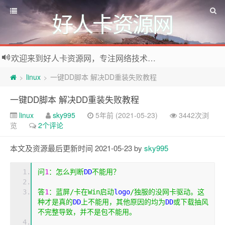
好人卡资源网
欢迎来到好人卡资源网，专注网络技术资源收集，我们不仅是网络资源的搬运工，也生产原创资源。寻找资源请留言或关注公众号:烈日下的男人
linux
一键DD脚本 解决DD重装失败教程
>
>
一键DD脚本 解决DD重装失败教程
linux
sky995
5年前 (2021-05-23)
3442次浏
览
2个评论
本文及资源最后更新时间 2021-05-23 by
sky995
问
1
：怎么判断
DD
不能用？
答
1
：蓝屏/卡在
Win
启动
logo
/独服的没网卡驱动。这
种才是真的
DD
上不能用，其他原因的均为
DD
或下载抽风
不完整导致，并不是包不能用。