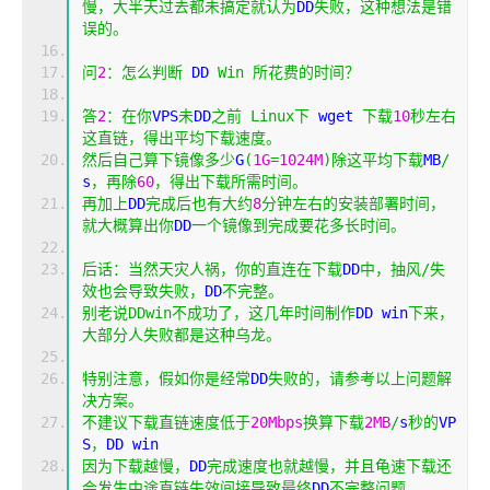
慢，大半天过去都未搞定就认为
DD
失败，这种想法是错
误的。
问
2
：怎么判断
 DD 
Win
所花费的时间？
答
2
：在你
VPS
未
DD
之前
Linux
下
 wget 
下载
10
秒左右
这直链，得出平均下载速度。
然后自己算下镜像多少
G
(
1G
=
1024M
)除这平均下载
MB
/
s
，再除
60
，得出下载所需时间。
再加上
DD
完成后也有大约
8
分钟左右的安装部署时间，
就大概算出你
DD
一个镜像到完成要花多长时间。
后话：当然天灾人祸，你的直连在下载
DD
中，抽风/失
效也会导致失败，
DD
不完整。
别老说
DDwin
不成功了，这几年时间制作
DD win
下来，
大部分人失败都是这种乌龙。
特别注意，假如你是经常
DD
失败的，请参考以上问题解
决方案。
不建议下载直链速度低于
20Mbps
换算下载
2MB
/
s
秒的
VP
S
，
DD win
因为下载越慢，
DD
完成速度也就越慢，并且龟速下载还
会发生中途直链失效间接导致最终
DD
不完整问题。