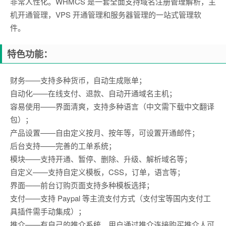
非常人性化。WHMCS 是一套全面支持域名注册管理解析，主
机开通管理，VPS 开通管理和服务器管理的一站式管理软
件。
特色功能：
财务——支持多种货币，自动生成账单；
自动化——在线支付、退款、自动开通域名主机；
容易使用——界面清爽，支持多种语言（中文需下载中文翻译
包）；
产品设置——自由定义按月、按年等，可设置开通邮件；
后台支持——完善的工单系统；
模块——支持开通、暂停、删除、升级、解析域名等；
自定义——支持自定义模板，CSS，订单，语言等；
界面——前台订购页面支持多种模板选择；
支付——支持 Paypal 等主流支付方式（支付宝等国内支付工
具插件需手动集成）；
推介——有自己的推介系统，用户通过推介连接购买推介人可