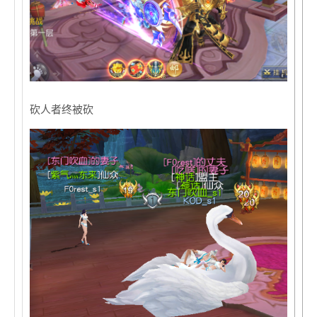
砍人者终被砍