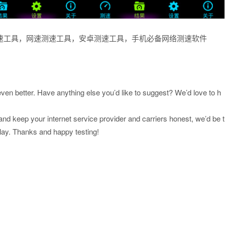
peedtest，手机测速工具，网速测速工具，安卓测速工具，手机必备网络测速软件
n better. Have anything else you’d like to suggest? We’d love to h
and keep your internet service provider and carriers honest, we’d be t
lay. Thanks and happy testing!