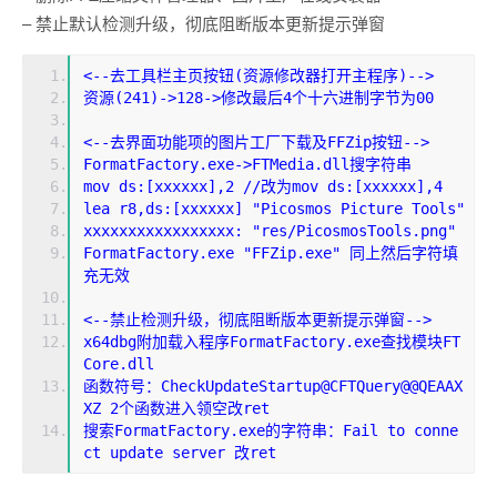
– 禁止默认检测升级，彻底阻断版本更新提示弹窗
<--去工具栏主页按钮(资源修改器打开主程序)-->
资源(241)->128->修改最后4个十六进制字节为00
<--去界面功能项的图片工厂下载及FFZip按钮-->
FormatFactory.exe->FTMedia.dll搜字符串
mov ds:[xxxxxx],2 //改为mov ds:[xxxxxx],4
lea r8,ds:[xxxxxx] "Picosmos Picture Tools"
xxxxxxxxxxxxxxxxx: "res/PicosmosTools.png"
FormatFactory.exe "FFZip.exe" 同上然后字符填
充无效
<--禁止检测升级，彻底阻断版本更新提示弹窗-->
x64dbg附加载入程序FormatFactory.exe查找模块FT
Core.dll
函数符号：CheckUpdateStartup@CFTQuery@@QEAAX
XZ 2个函数进入领空改ret
搜索FormatFactory.exe的字符串：Fail to conne
ct update server 改ret