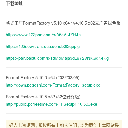
下载地址
格式工厂FormatFactory v5.10 x64 / v4.10.5 x32去广告绿色版
https://www.123pan.com/s/A6cA-JZHJh
https://423down.lanzouo.com/b0f2qcpfg
https://pan.baidu.com/s/1dMbMaja3dL8Y2VNkGdKeKg
Format Factory 5.10.0 x64 (2022/02/05)
http://down.pcgeshi.com/FormatFactory_setup.exe
Format Factory 4.10.5 x32 (32位最终版)
http://public.pcfreetime.com/FFSetup4.10.5.0.exe
好人卡资源网 , 版权所有丨如未注明 , 均为原创丨本网站采