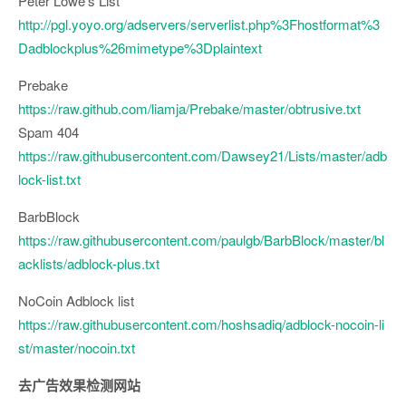
Peter Lowe’s List
http://pgl.yoyo.org/adservers/serverlist.php%3Fhostformat%3
Dadblockplus%26mimetype%3Dplaintext
Prebake
https://raw.github.com/liamja/Prebake/master/obtrusive.txt
Spam 404
https://raw.githubusercontent.com/Dawsey21/Lists/master/adb
lock-list.txt
BarbBlock
https://raw.githubusercontent.com/paulgb/BarbBlock/master/bl
acklists/adblock-plus.txt
NoCoin Adblock list
https://raw.githubusercontent.com/hoshsadiq/adblock-nocoin-li
st/master/nocoin.txt
去广告效果检测网站