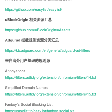
https://github.com/easylist/easylist/
uBlockOrigin 相关资源汇总
https://github.com/uBlockOrigin/uAssets
Adgurad 拦截规则资源分类汇总
https://kb.adguard.com/en/general/adguard-ad-filters
来自海外用户整理的规则源
Annoyances
https://filters.adtidy.org/extension/chromium/filters/14.txt
Simplified Domain Names
https://filters.adtidy.org/extension/chromium/filters/15.txt
Fanboy’s Social Blocking List
https://easylist.to/easylist/fanboy-social.txt