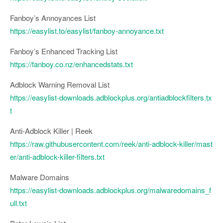
Fanboy’s Annoyances List
https://easylist.to/easylist/fanboy-annoyance.txt
Fanboy’s Enhanced Tracking List
https://fanboy.co.nz/enhancedstats.txt
Adblock Warning Removal List
https://easylist-downloads.adblockplus.org/antiadblockfilters.tx
t
Anti-Adblock Killer | Reek
https://raw.githubusercontent.com/reek/anti-adblock-killer/mast
er/anti-adblock-killer-filters.txt
Malware Domains
https://easylist-downloads.adblockplus.org/malwaredomains_f
ull.txt