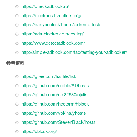
https://checkadblock.ru/
https://blockads.fivefilters.org/
https://canyoublockit.com/extreme-test/
https://ads-blocker.com/testing/
https://www.detectadblock.com/
http://simple-adblock.com/faq/testing-your-adblocker/
参考资料
https://gitee.com/halflife/list/
https://github.com/otobtc/ADhosts
https://github.com/cjx82630/cjxlist
https://github.com/hectorm/hblock
https://github.com/vokins/yhosts
https://github.com/StevenBlack/hosts
https://ublock.org/