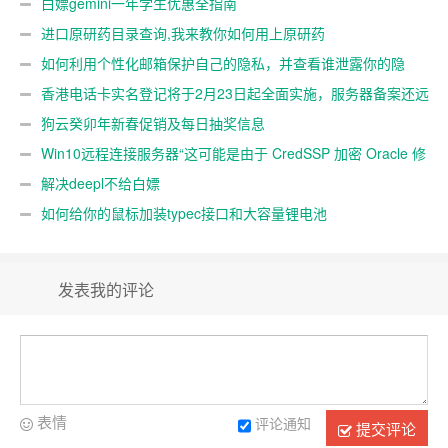
白嫖gemini一年学生优惠全指南
进口原研药目录查询,我来教你如何用上原研药
如何利用个性化邮箱保护自己的隐私，并查看谁泄露你的隐
私
香港电话卡实名登记将于2月23日起全面实施，服务器备案还远
吗？
狗云癸卯年新春促销及每日抽奖信息
Win10远程连接服务器“这可能是由于 CredSSP 加密 Oracle 修
正”解决办法
解决deepl不给白嫖
如何给你的鼠标加装typec接口和大容量锂电池
发表我的评论
表情
评论通知
提交评论