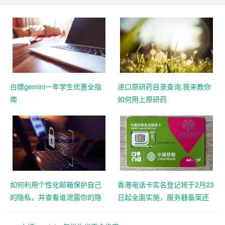
白嫖gemini一年学生优惠全指
进口原研药目录查询,我来教你
南
如何用上原研药
如何利用个性化邮箱保护自己
香港电话卡实名登记将于2月23
的隐私，并查看谁泄露你的隐
日起全面实施，服务器备案还
私
远吗？