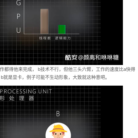
作都得他来完成， b技术不行，但他三头六臂，工作的速度比a快得
u，b就是显卡，例子可能不生动形象，大致就这种意吧。