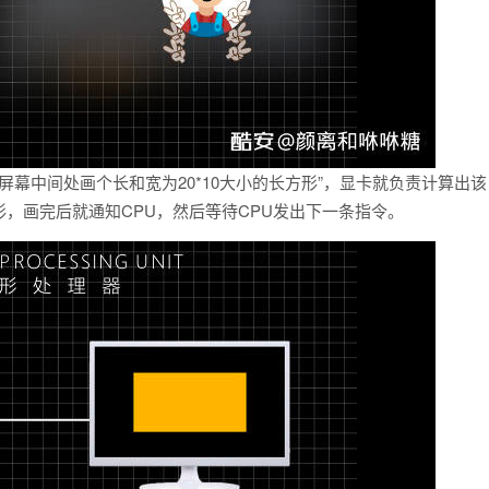
屏幕中间处画个长和宽为20*10大小的长方形”，显卡就负责计算出该
，画完后就通知CPU，然后等待CPU发出下一条指令。