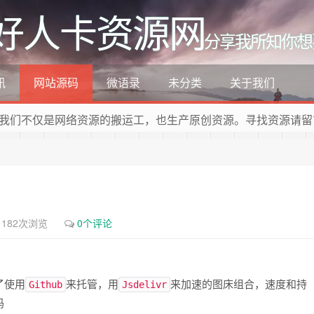
好人卡资源网
分享我所知你想
讯
网站源码
微语录
未分类
关于我们
我们不仅是网络资源的搬运工，也生产原创资源。寻找资源请留
1182次浏览
0个评论
了使用
来托管，用
来加速的图床组合，速度和持
Github
Jsdelivr
码