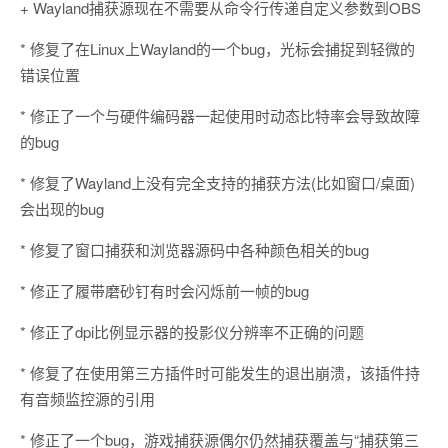
+ Wayland捕获源现在不需要从命令行传递自定义参数到OBS
* 修复了在Linux上Wayland的一个bug，光标会捕捉到轻微的
错误位置
* 修正了一个与硬件编码器一起使用时动态比特率会导致故障
的bug
* 修复了Wayland上没有完全支持的捕获方法(比如窗口/桌面)
会出现的bug
* 修复了窗口捕获和浏览器源码中各种颜色相关的bug
* 修正了履带磨砂钉有时会闪烁前一帧的bug
* 修正了dpi比例显示器的投影仪分辨率不正确的问题
* 修复了在使用第三方插件时可能发生的退出崩溃，该插件持
有音频监控源的引用
* 修正了一个bug，游戏捕获源偶尔仍然捕获覆盖与“捕获第三