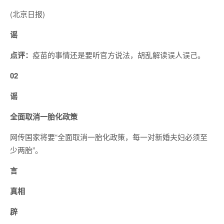
(北京日报)
谣
点评：
疫苗的事情还是要听官方说法，胡乱解读误人误己。
02
谣
全面取消一胎化政策
网传国家将要“全面取消一胎化政策，每一对新婚夫妇必须至
少两胎”。
言
真相
辟