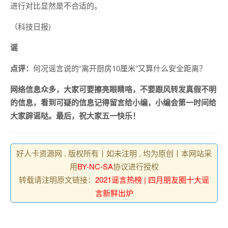
进行对比显然是不合适的。
（科技日报)
谣
点评：
何况谣言说的“离开厨房10厘米”又算什么安全距离？
网络信息众多，大家可要擦亮眼睛咯，不要跟风转发真假不明
的信息，看到可疑的信息记得留言给小编，小编会第一时间给
大家辟谣哒。最后，祝大家五一快乐！
好人卡资源网 , 版权所有丨如未注明 , 均为原创丨本网站采
用
BY-NC-SA
协议进行授权
转载请注明原文链接：
2021谣言热榜 | 四月朋友圈十大谣
言新鲜出炉