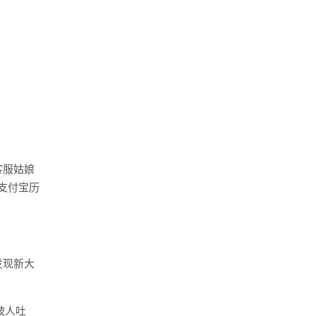
。
客服姑娘
支付宝历
。
发现新大
被人吐