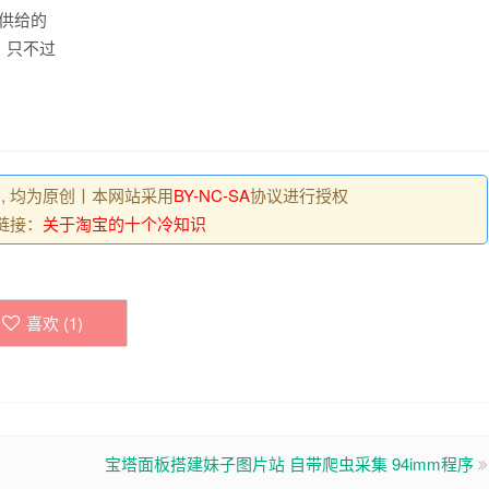
供给的
，只不过
 , 均为原创丨本网站采用
BY-NC-SA
协议进行授权
链接：
关于淘宝的十个冷知识
喜欢 (
1
)
宝塔面板搭建妹子图片站 自带爬虫采集 94imm程序