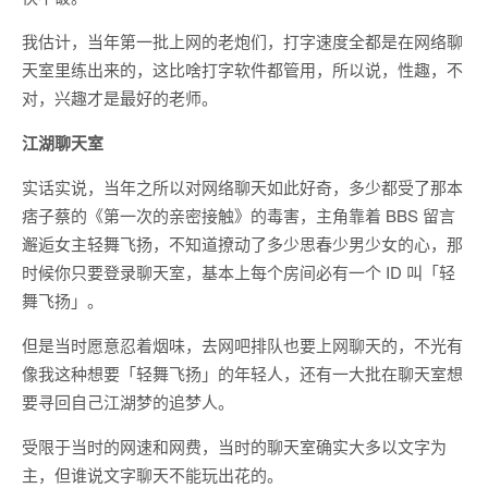
我估计，当年第一批上网的老炮们，打字速度全都是在网络聊
天室里练出来的，这比啥打字软件都管用，所以说，性趣，不
对，兴趣才是最好的老师。
江湖聊天室
实话实说，当年之所以对网络聊天如此好奇，多少都受了那本
痞子蔡的《第一次的亲密接触》的毒害，主角靠着 BBS 留言
邂逅女主轻舞飞扬，不知道撩动了多少思春少男少女的心，那
时候你只要登录聊天室，基本上每个房间必有一个 ID 叫「轻
舞飞扬」。
但是当时愿意忍着烟味，去网吧排队也要上网聊天的，不光有
像我这种想要「轻舞飞扬」的年轻人，还有一大批在聊天室想
要寻回自己江湖梦的追梦人。
受限于当时的网速和网费，当时的聊天室确实大多以文字为
主，但谁说文字聊天不能玩出花的。