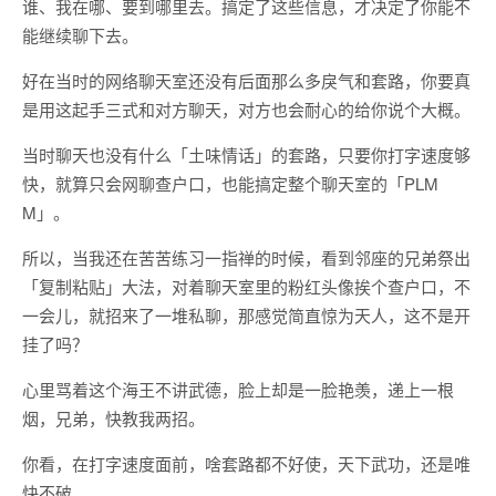
谁、我在哪、要到哪里去。搞定了这些信息，才决定了你能不
能继续聊下去。
好在当时的网络聊天室还没有后面那么多戾气和套路，你要真
是用这起手三式和对方聊天，对方也会耐心的给你说个大概。
当时聊天也没有什么「土味情话」的套路，只要你打字速度够
快，就算只会网聊查户口，也能搞定整个聊天室的「PLM
M」。
所以，当我还在苦苦练习一指禅的时候，看到邻座的兄弟祭出
「复制粘贴」大法，对着聊天室里的粉红头像挨个查户口，不
一会儿，就招来了一堆私聊，那感觉简直惊为天人，这不是开
挂了吗？
心里骂着这个海王不讲武德，脸上却是一脸艳羡，递上一根
烟，兄弟，快教我两招。
你看，在打字速度面前，啥套路都不好使，天下武功，还是唯
快不破。