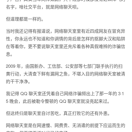
名字，啥社交平台，就是网络聊天呗。
但道理都是一样的。
当时我还记得有报道说，网络聊天室里有近四成网友在冒充异
性，你永远也不知道和你调情的背后是怎样的抠脚大汉和陷阱
在等着你，更不要说聊天室里还充斥着各种真假难辨的诈骗信
息。
2009 年，由国新办、工信部、公安部等七部门联手执行的扫
黄行动，大清查下鲜有漏网之鱼，不堪入目的网络聊天室被清
的干干净净。
我记得 QQ 聊天室还凭着自己网络诈骗频出上了那一年的 3·1
5 晚会，此后被勒令整顿的 QQ 聊天室就没亮起来过。
但这终归是聊天室自讨苦吃，真正打败它的还有外患。
网络聊天室是在网速慢、网费贵、无消遣的前提下应运而生的