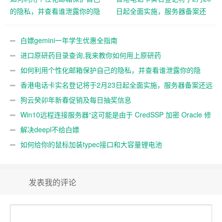
的隐私，并查看谁泄露你的隐
日起全面实施，服务器备案还
私
远吗？
白嫖gemini一年学生优惠全指南
进口原研药目录查询,我来教你如何用上原研药
如何利用个性化邮箱保护自己的隐私，并查看谁泄露你的隐
私
香港电话卡实名登记将于2月23日起全面实施，服务器备案还远
吗？
狗云癸卯年新春促销及每日抽奖信息
Win10远程连接服务器“这可能是由于 CredSSP 加密 Oracle 修
正”解决办法
解决deepl不给白嫖
如何给你的鼠标加装typec接口和大容量锂电池
发表我的评论