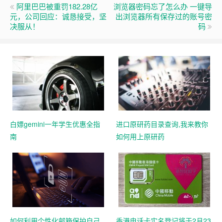
阿里巴巴被重罚182.28亿
浏览器密码忘了怎么办 一键导
元，公司回应：诚恳接受，坚
出浏览器所有保存过的账号密
决服从！
码
白嫖gemini一年学生优惠全指
进口原研药目录查询,我来教你
南
如何用上原研药
如何利用个性化邮箱保护自己
香港电话卡实名登记将于2月23