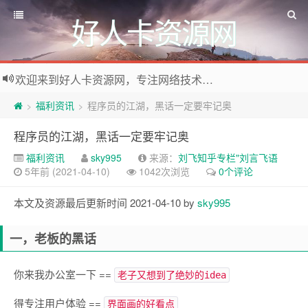
好人卡资源网
欢迎来到好人卡资源网，专注网络技术资源收集，我们不仅是网络资源的搬运工，也生产原创资源。寻找资源请留言或关注公众号:烈日下的男人
福利资讯
程序员的江湖，黑话一定要牢记奥
>
>
程序员的江湖，黑话一定要牢记奥
福利资讯
sky995
来源：
刘飞知乎专栏"刘言飞语
5年前 (2021-04-10)
1042次浏览
0个评论
本文及资源最后更新时间 2021-04-10 by
sky995
一，老板的黑话
你来我办公室一下 ==
老子又想到了绝妙的idea
得专注用户体验 ==
界面画的好看点