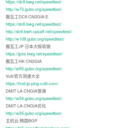
https://dc9.bwg.net/speedtest/
http://w73.gubo.org/speedtest/
搬瓦工DC6·CN2GIA·E
https://dc6.bwg.net/speedtest/
http://dc6.bwh.vpsaff.net/speedtest/
http://w109.gubo.org/speedtest/
搬瓦工JP·日本大阪软银
https://jpos.bwg.net/speedtest/
搬瓦工HK·CN2GIA
http://w55.gubo.org/speedtest/
Vultr官方测速大全
https://hnd-jp-ping.vultr.com/
DMIT·LA·CNGIA普通
http://w34.gubo.org/speedtest/
DMIT·LA·CNGIA优化
http://w35.gubo.org/speedtest/
主机云·韩国BGP
https://la5-speedtest.hostyun.com/