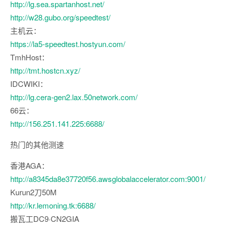
http://lg.sea.spartanhost.net/
http://w28.gubo.org/speedtest/
主机云：
https://la5-speedtest.hostyun.com/
TmhHost：
http://tmt.hostcn.xyz/
IDCWIKI：
http://lg.cera-gen2.lax.50network.com/
66云：
http://156.251.141.225:6688/
热门的其他测速
香港AGA：
http://a8345da8e37720f56.awsglobalaccelerator.com:9001/
Kurun2刀50M
http://kr.lemoning.tk:6688/
搬瓦工DC9·CN2GIA