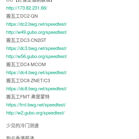
http://173.82.231.66/
搬瓦工DC2·QN
https://dc2.bwg.net/speedtest/
http://w49.gubo.org/speedtest/
搬瓦工DC3·CN2GT
https://dc3.bwg.net/speedtest/
http://w56.gubo.org/speedtest/
搬瓦工DC4·MCOM
https://dc4.bwg.net/speedtest/
搬瓦工DC8·ZNET/C3
https://dc8.bwg.net/speedtest/
搬瓦工FMT·弗里蒙特
https://fmt.bwg.net/speedtest/
http://w2.gubo.org/speedtest/
少见的冷门测速
狗云香港葵涌