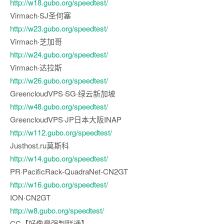
http://w18.gubo.org/speedtest/
Virmach·SJ圣何塞
http://w23.gubo.org/speedtest/
Virmach·芝加哥
http://w24.gubo.org/speedtest/
Virmach·达拉斯
http://w26.gubo.org/speedtest/
GreencloudVPS·SG·绿云新加坡
http://w48.gubo.org/speedtest/
GreencloudVPS·JP日本大阪INAP
http://w112.gubo.org/speedtest/
Justhost.ru莫斯科
http://w14.gubo.org/speedtest/
PR·PacificRack-QuadraNet-CN2GT
http://w16.gubo.org/speedtest/
ION·CN2GT
http://w8.gubo.org/speedtest/
CC【好像是强制联通】