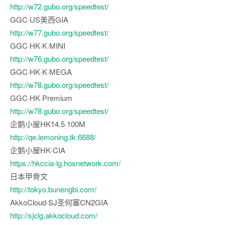
http://w72.gubo.org/speedtest/
GGC·US美西GIA
http://w77.gubo.org/speedtest/
GGC·HK·K·MINI
http://w76.gubo.org/speedtest/
GGC·HK·K·MEGA
http://w78.gubo.org/speedtest/
GGC·HK·Premium
http://w78.gubo.org/speedtest/
企鹅小屋HK14.5·100M
http://qe.lemoning.tk:6688/
企鹅小屋HK·CIA
https://hkccia-lg.hosnetwork.com/
日本甲骨文
http://tokyo.bunengbi.com/
AkkoCloud·SJ圣何塞CN2GIA
http://sjclg.akkocloud.com/