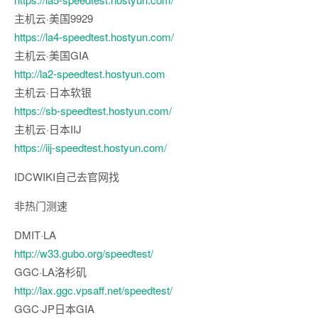
主机云·美国9929
https://la4-speedtest.hostyun.com/
主机云·美国GIA
http://la2-speedtest.hostyun.com
主机云·日本软银
https://sb-speedtest.hostyun.com/
主机云·日本IIJ
https://iij-speedtest.hostyun.com/
IDCWIKI自己去官网找
非热门测速
DMIT·LA
http://w33.gubo.org/speedtest/
GGC·LA洛杉矶
http://lax.ggc.vpsaff.net/speedtest/
GGC·JP日本GIA