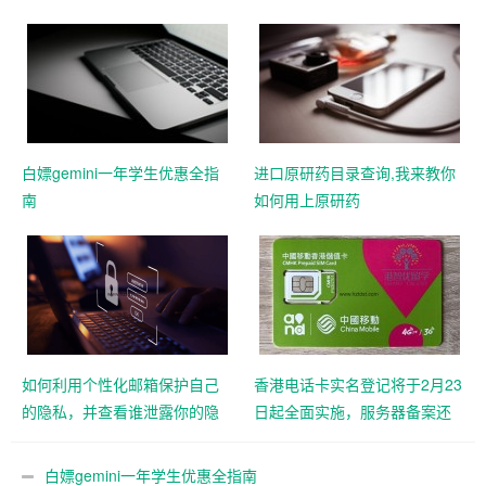
白嫖gemini一年学生优惠全指
进口原研药目录查询,我来教你
南
如何用上原研药
如何利用个性化邮箱保护自己
香港电话卡实名登记将于2月23
的隐私，并查看谁泄露你的隐
日起全面实施，服务器备案还
私
远吗？
白嫖gemini一年学生优惠全指南