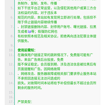
务制作、复制、发布、传播
如下干扰平台正常运营，以及侵犯其他用户或第三方合
法权益的内容。对于违反本
规范的内容，本站如有发现将立即进行处理，包括但不
限于停止链接内容继续传播
、封禁链接删除内容、封停用户账号、曝光链接、拉黑
生成者
ip
等；极强防红网也
有权依照本规范及相关协议，拒绝再向违法犯罪主体提
供服务。
使用前需知：
在确保用户链接正常的跳转情况下，免费版可能有广
告，来自广告商后台投放，免费
版不保证稳定。会员版到期、涉及违法信息被拉黑后有
页面提醒和广告。因网络故障
、网络攻击、服务器故障或相关部门要求停止服务本站
不承担因连接无法访问造成的
损失。对故障时间本站将给予补偿但最长不超过会员所
剩余的服务时间。
严禁类型：