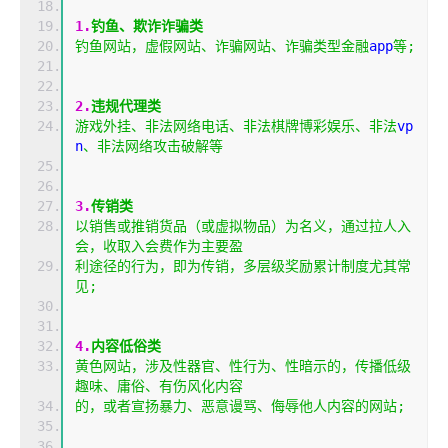
1.
钓鱼、欺诈诈骗类
钓鱼网站，虚假网站、诈骗网站、诈骗类型金融
app
等;
2.
违规代理类
游戏外挂、非法网络电话、非法棋牌博彩娱乐、非法
vp
n
、非法网络攻击破解等
3.
传销类
以销售或推销货品（或虚拟物品）为名义，通过拉人入
会，收取入会费作为主要盈
利途径的行为，即为传销，多层级奖励累计制度尤其常
见;
4.
内容低俗类
黄色网站，涉及性器官、性行为、性暗示的，传播低级
趣味、庸俗、有伤风化内容
的，或者宣扬暴力、恶意谩骂、侮辱他人内容的网站;