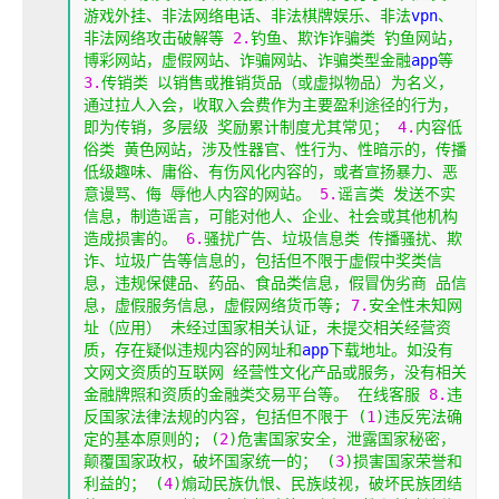
游戏外挂、非法网络电话、非法棋牌娱乐、非法
vpn
、
非法网络攻击破解等
2.
钓鱼、欺诈诈骗类
钓鱼网站，
博彩网站，虚假网站、诈骗网站、诈骗类型金融
app
等
3.
传销类
以销售或推销货品（或虚拟物品）为名义，
通过拉人入会，收取入会费作为主要盈利途径的行为，
即为传销，多层级
奖励累计制度尤其常见；
4.
内容低
俗类
黄色网站，涉及性器官、性行为、性暗示的，传播
低级趣味、庸俗、有伤风化内容的，或者宣扬暴力、恶
意谩骂、侮
辱他人内容的网站。
5.
谣言类
发送不实
信息，制造谣言，可能对他人、企业、社会或其他机构
造成损害的。
6.
骚扰广告、垃圾信息类
传播骚扰、欺
诈、垃圾广告等信息的，包括但不限于虚假中奖类信
息，违规保健品、药品、食品类信息，假冒伪劣商
品信
息，虚假服务信息，虚假网络货币等;
7.
安全性未知网
址（应用）
未经过国家相关认证，未提交相关经营资
质，存在疑似违规内容的网址和
app
下载地址。如没有
文网文资质的互联网
经营性文化产品或服务，没有相关
金融牌照和资质的金融类交易平台等。
在线客服
8.
违
反国家法律法规的内容，包括但不限于
(
1
)违反宪法确
定的基本原则的;
(
2
)危害国家安全，泄露国家秘密，
颠覆国家政权，破坏国家统一的；
(
3
)损害国家荣誉和
利益的；
(
4
)煽动民族仇恨、民族歧视，破坏民族团结