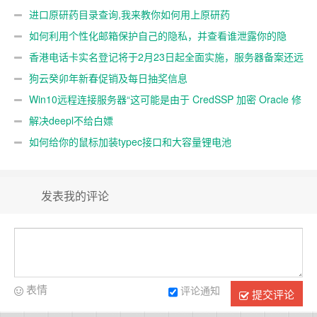
进口原研药目录查询,我来教你如何用上原研药
如何利用个性化邮箱保护自己的隐私，并查看谁泄露你的隐
私
香港电话卡实名登记将于2月23日起全面实施，服务器备案还远
吗？
狗云癸卯年新春促销及每日抽奖信息
Win10远程连接服务器“这可能是由于 CredSSP 加密 Oracle 修
正”解决办法
解决deepl不给白嫖
如何给你的鼠标加装typec接口和大容量锂电池
发表我的评论
表情
评论通知
提交评论