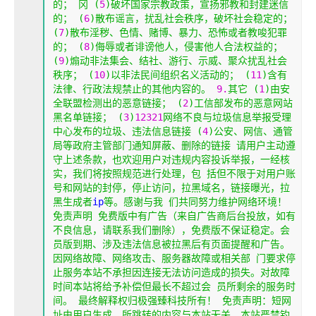
的；
冈
(
5
)破坏国家宗教政策，宣扬邪教和封建迷信
的；
(
6
)散布谣言，扰乱社会秩序，破坏社会稳定的；
(
7
)散布淫秽、色情、赌博、暴力、恐怖或者教唆犯罪
的；
(
8
)侮辱或者诽谤他人，侵害他人合法权益的；
(
9
)煽动非法集会、结社、游行、示威、聚众扰乱社会
秩序；
(
10
)以非法民间组织名义活动的；
(
11
)含有
法律、行政法规禁止的其他内容的。
9.
其它
(
1
)由安
全联盟检测出的恶意链接；
(
2
)工信部发布的恶意网站
黑名单链接；
(
3
)
12321
网络不良与垃圾信息举报受理
中心发布的垃圾、违法信息链接
(
4
)公安、网信、通管
局等政府主管部门通知屏蔽、删除的链接
请用户主动遵
守上述条款，也欢迎用户对违规内容投诉举报，一经核
实，我们将按照规范进行处理，包
括但不限于对用户账
号和网站的封停，停止访问，拉黑域名，链接曝光，拉
黑生成者
ip
等。感谢与我
们共同努力维护网络环境！
免责声明
免费版中有广告（来自广告商后台投放，如有
不良信息，请联系我们删除），免费版不保证稳定。会
员版到期、涉及违法信息被拉黑后有页面提醒和广告。
因网络故障、网络攻击、服务器故障或相关部
门要求停
止服务本站不承担因连接无法访问造成的损失。对故障
时间本站将给予补偿但最长不超过会
员所剩余的服务时
间。
最终解释权归极强臻科技所有！
免责声明：短网
址由用户生成，所跳转的内容与本站无关。本站严禁钓