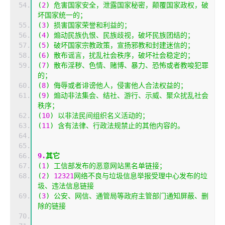
(
2
)
危害国家安全，泄露国家秘密，颠覆国家政权，破
坏国家统一的；
(
3
)
损害国家荣誉和利益的；
(
4
)
煽动民族仇恨、民族歧视，破坏民族团结的；
(
5
)
破坏国家宗教政策，宣扬邪教和封建迷信的；
(
6
)
散布谣言，扰乱社会秩序，破坏社会稳定的；
(
7
)
散布淫秽、色情、赌博、暴力、恐怖或者教唆犯罪
的；
(
8
)
侮辱或者诽谤他人，侵害他人合法权益的；
(
9
)
煽动非法集会、结社、游行、示威、聚众扰乱社会
秩序；
(
10
)
以非法民间组织名义活动的；
(
11
)
含有法律、行政法规禁止的其他内容的。
9.
其它
(
1
)
工信部发布的恶意网站黑名单链接；
(
2
)
12321
网络不良与垃圾信息举报受理中心发布的垃
圾、违法信息链接
(
3
)
公安、网信、通管局等政府主管部门通知屏蔽、删
除的链接