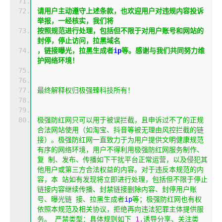
请用户主动遵守上述条款，也欢迎用户对违规内容投诉
举报，一经核实，我们将
按照规范进行处理，包括但不限于对用户账号和网站的
封停，停止访问，拉黑域名
，链接曝光，拉黑生成者
ip
等。感谢与我们共同努力维
护网络环境！
最终解释权归极强臻科技所有！
极强防红网只可以用于被误拦截，且申诉过不了的正规
合法网站使用（如淘宝、抖音等被无理由风控拦截的链
接）。极强防红网一直致力于为用户提供文明健康规范
有序的网络环境，用户不得利用极强防红网服务制作、
复
制、发布、传播如下干扰平台正常运营，以及侵犯其
他用户或第三方合法权益的内容。对于违反本规范的内
容，本
站如有发现将立即进行处理，包括但不限于停止
链接内容继续传播、封禁链接删除内容、封停用户账
号、曝光链
接、拉黑生成者
ip
等；极强防红网也有权
依照本规范及相关协议，拒绝再向违法犯罪主体提供服
务。
严禁类型：具体规则如下
1.
诱导分享、关注类