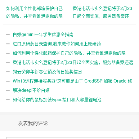
如何利用个性化邮箱保护自己
香港电话卡实名登记将于2月23
的隐私，并查看谁泄露你的隐
日起全面实施，服务器备案还
私
远吗？
白嫖gemini一年学生优惠全指南
进口原研药目录查询,我来教你如何用上原研药
如何利用个性化邮箱保护自己的隐私，并查看谁泄露你的隐
私
香港电话卡实名登记将于2月23日起全面实施，服务器备案还远
吗？
狗云癸卯年新春促销及每日抽奖信息
Win10远程连接服务器“这可能是由于 CredSSP 加密 Oracle 修
正”解决办法
解决deepl不给白嫖
如何给你的鼠标加装typec接口和大容量锂电池
发表我的评论