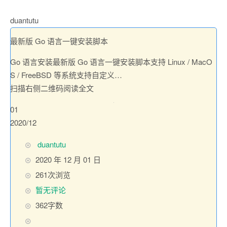
duantutu
最新版 Go 语言一键安装脚本
Go 语言安装最新版 Go 语言一键安装脚本支持 Linux / MacO
S / FreeBSD 等系统支持自定义…
扫描右侧二维码阅读全文
01
2020/12
博
duantutu
主
发
2020 年 12 月 01 日
：
布
261次浏览
时
暂无评论
间
362字数
：
分