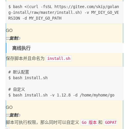
$ bash 
<
(
curl 
-
fsSL https
:
/
/
gitee
.
com
/
skiy
/
golan
g
-
install
/
raw
/
master
/
install
.
sh
)
-
v MY_DIY_GO_VE
RSION 
-
d MY_DIY_GO_PATH
GO
复制
离线执行
保存脚本并且命名为
install.sh
# 默认配置

$ bash install
.
sh

# 自定义

$ bash install
.
sh 
-
v 
1.12
.8
-
d 
/
home
/
myhome
/
go
GO
复制
脚本可执行权限，那么同时可以自定义
和
Go 版本
GOPAT