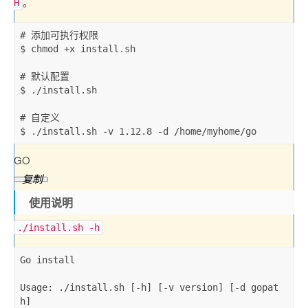
。
H
# 添加可执行权限

$ chmod 
+
x install
.
sh   

# 默认配置

$ 
.
/
install
.
sh

# 自定义

$ 
.
/
install
.
sh 
-
v 
1.12
.8
-
d 
/
home
/
myhome
/
go
GO
复制
使用说明
./install.sh -h
Go install

Usage
:
.
/
install
.
sh 
[
-
h
]
[
-
v version
]
[
-
d gopat
h
]