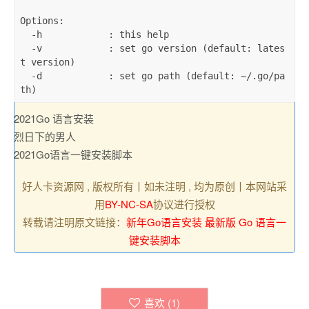
Options
:
-
h            
:
 this help

-
v            
:
 set 
go
 version 
(
default
:
 lates
t version
)
-
d            
:
 set 
go
 path 
(
default
:
 ~
/
.
go
/
pa
th
)
2021Go 语言安装
烈日下的男人
2021Go语言一键安装脚本
好人卡资源网 , 版权所有丨如未注明 , 均为原创丨本网站采
用
BY-NC-SA
协议进行授权
转载请注明原文链接：
新年Go语言安装 最新版 Go 语言一
键安装脚本
喜欢 (
1
)