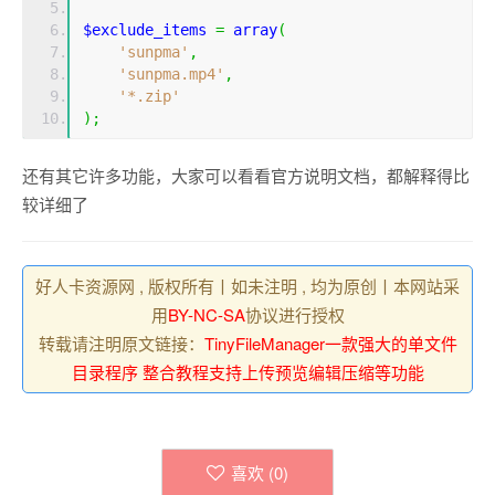
$exclude_items 
=
array
(
'sunpma'
,
'sunpma.mp4'
,
'*.zip'
);
还有其它许多功能，大家可以看看官方说明文档，都解释得比
较详细了
好人卡资源网 , 版权所有丨如未注明 , 均为原创丨本网站采
用
BY-NC-SA
协议进行授权
转载请注明原文链接：
TinyFileManager一款强大的单文件
目录程序 整合教程支持上传预览编辑压缩等功能
喜欢 (
0
)