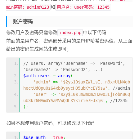
和
min密码：admin@123
用户名：user密码：12345
账户密码
修改用户及密码只需修改
中以下代码
index.php
前面的是用户名，密码部分采用的是PHP哈希密码值，从上面
给出的密码生成网站生成即可；
// Users: array('Username' => 'Password', 
'Username2' => 'Password2', ...)
$auth_users 
=
array
(
'admin'
=>
'$2y$10$axZWlisI..n9xmULN4gb
hectUdOpu0z64xb9ysycHQ5ubKYcEY5sW'
,
//admin
'user'
=>
'$2y$10$.mwmDmZH2003EjFobn86Q
uU3kr6NAmUYAaMVWQdLXYkirie7EJxj6'
,
//12345
);
如果不想使用账户密码，可以修改以下代码
$
use_auth 
=
true
;