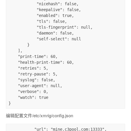
"nicehash"
:
false
,
"keepalive"
:
false
,
"enabled"
:
true
,
"tls"
:
false
,
"tls-fingerprint"
:
null
,
"daemon"
:
false
,
"self-select"
:
null
}
]
,
"print-time"
:
60
,
"health-print-time"
:
60
,
"retries"
:
5
,
"retry-pause"
:
5
,
"syslog"
:
false
,
"user-agent"
:
null
,
"verbose"
:
0
,
"watch"
:
true
}
编辑配置文件/etc/xmrig/config.json
"url"
:
"mine.c3pool.com:13333"
,