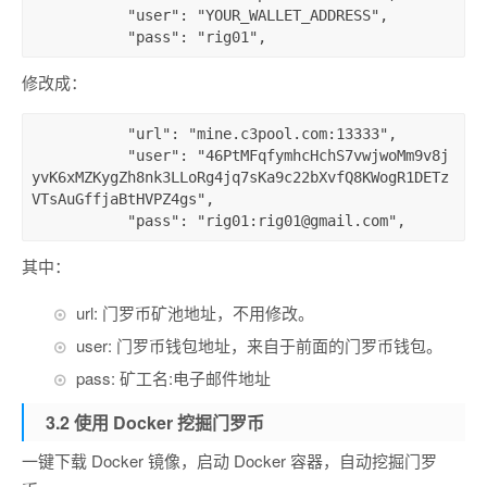
"user"
:
"YOUR_WALLET_ADDRESS"
,
"pass"
:
"rig01"
,
修改成：
"url"
:
"mine.c3pool.com:13333"
,
"user"
:
"46PtMFqfymhcHchS7vwjwoMm9v8j
yvK6xMZKygZh8nk3LLoRg4jq7sKa9c22bXvfQ8KWogR1DETz
VTsAuGffjaBtHVPZ4gs"
,
"pass"
:
"rig01:rig01@gmail.com"
,
其中：
url: 门罗币矿池地址，不用修改。
user: 门罗币钱包地址，来自于前面的门罗币钱包。
pass: 矿工名:电子邮件地址
3.2 使用 Docker 挖掘门罗币
一键下载 Docker 镜像，启动 Docker 容器，自动挖掘门罗