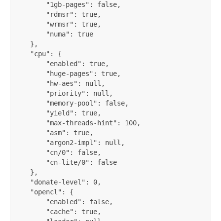
"1gb-pages"
:
false
,
"rdmsr"
:
true
,
"wrmsr"
:
true
,
"numa"
:
true
}
,
"cpu"
:
{
"enabled"
:
true
,
"huge-pages"
:
true
,
"hw-aes"
:
null
,
"priority"
:
null
,
"memory-pool"
:
false
,
"yield"
:
true
,
"max-threads-hint"
:
100
,
"asm"
:
true
,
"argon2-impl"
:
null
,
"cn/0"
:
false
,
"cn-lite/0"
:
false
}
,
"donate-level"
:
0
,
"opencl"
:
{
"enabled"
:
false
,
"cache"
:
true
,