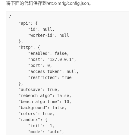
将下面的代码保存到/etc/xmrig/config.json。
{
"api"
:
{
"id"
:
null
,
"worker-id"
:
null
}
,
"http"
:
{
"enabled"
:
false
,
"host"
:
"127.0.0.1"
,
"port"
:
0
,
"access-token"
:
null
,
"restricted"
:
true
}
,
"autosave"
:
true
,
"rebench-algo"
:
false
,
"bench-algo-time"
:
10
,
"background"
:
false
,
"colors"
:
true
,
"randomx"
:
{
"init"
:
-
1
,
"mode"
:
"auto"
,