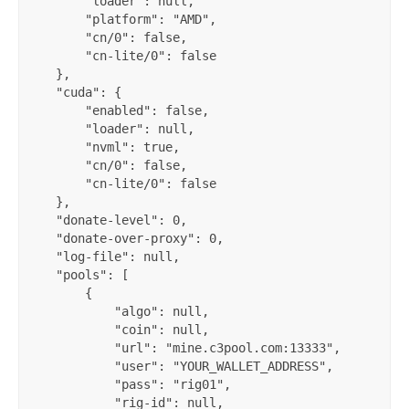
"loader"
:
null
,
"platform"
:
"AMD"
,
"cn/0"
:
false
,
"cn-lite/0"
:
false
}
,
"cuda"
:
{
"enabled"
:
false
,
"loader"
:
null
,
"nvml"
:
true
,
"cn/0"
:
false
,
"cn-lite/0"
:
false
}
,
"donate-level"
:
0
,
"donate-over-proxy"
:
0
,
"log-file"
:
null
,
"pools"
:
[
{
"algo"
:
null
,
"coin"
:
null
,
"url"
:
"mine.c3pool.com:13333"
,
"user"
:
"YOUR_WALLET_ADDRESS"
,
"pass"
:
"rig01"
,
"rig-id"
:
null
,