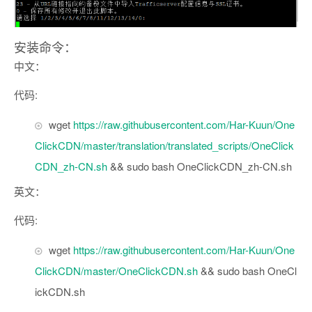
安装命令：
中文：
代码:
wget
https://raw.githubusercontent.com/Har-Kuun/One
ClickCDN/master/translation/translated_scripts/OneClick
CDN_zh-CN.sh
&& sudo bash OneClickCDN_zh-CN.sh
英文：
代码:
wget
https://raw.githubusercontent.com/Har-Kuun/One
ClickCDN/master/OneClickCDN.sh
&& sudo bash OneCl
ickCDN.sh