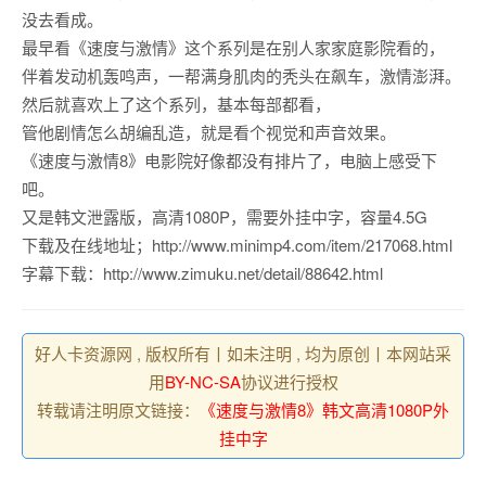
没去看成。
最早看《速度与激情》这个系列是在别人家家庭影院看的，
伴着发动机轰鸣声，一帮满身肌肉的秃头在飙车，激情澎湃。
然后就喜欢上了这个系列，基本每部都看，
管他剧情怎么胡编乱造，就是看个视觉和声音效果。
《速度与激情8》电影院好像都没有排片了，电脑上感受下
吧。
又是韩文泄露版，高清1080P，需要外挂中字，容量4.5G
下载及在线地址；http://www.minimp4.com/item/217068.html
字幕下载：http://www.zimuku.net/detail/88642.html
好人卡资源网 , 版权所有丨如未注明 , 均为原创丨本网站采
用
BY-NC-SA
协议进行授权
转载请注明原文链接：
《速度与激情8》韩文高清1080P外
挂中字