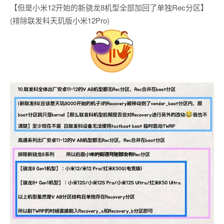
【但是小米12开始的新骁龙8机型全部加回了单独Rec分区】
(排除联发科天玑版小米12Pro)