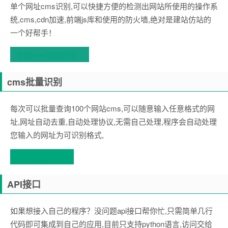
单个网址cms识别,可以快捷方便的检测出网站所使用的操作系
统,cms,cdn加速,前端js库和使用的防火墙,绝对是建站仿站的
一个好帮手！
在线cms指纹识别 »
cms批量识别
每次可以批量查询100个网站cms,可以随意输入任意格式的网
址,网址自动去重,自动处理协议,无需自己处理,程序会自动处理
您输入的网址为可识别格式,
cms批量识别 »
API接口
如果想接入自己的程序？没问题api接口帮你忙,只需简单几行
代码即可集成到自己的应用,目前只支持python语言,访问交给