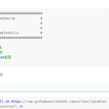
######################
omian/ip             #
                     #
                     #
ablesUtils           #
######################
本
则
les
配置
可
ll
.
sh https
:
//raw.githubusercontent.com/arloor/iptables
uninstall.sh