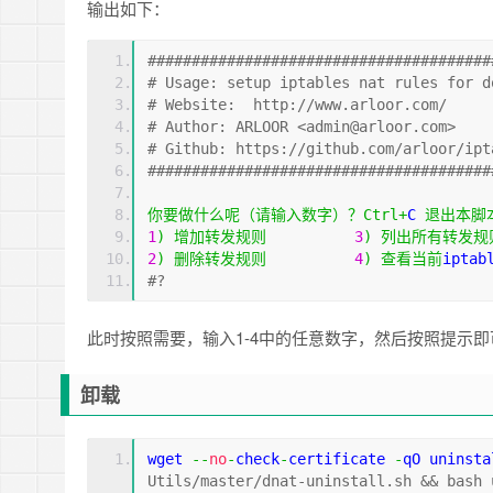
输出如下：
#######################################
# Usage: setup iptables nat rules for d
# Website:  http://www.arloor.com/     
# Author: ARLOOR <admin@arloor.com>    
# Github: https://github.com/arloor/ipt
#######################################
你要做什么呢（请输入数字）？
Ctrl
+
C 
退出本脚
1
)
增加转发规则
3
)
列出所有转发规
2
)
删除转发规则
4
)
查看当前
iptab
#?
此时按照需要，输入1-4中的任意数字，然后按照提示即
卸载
wget 
--
no
-
check
-
certificate 
-
qO uninsta
Utils/master/dnat-uninstall.sh 
&&
 bash 