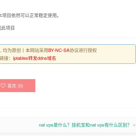
本项目依然可以正常稳定使用。
载此项目
 , 均为原创丨本网站采用
BY-NC-SA
协议进行授权
链接：
iptables转发ddns域名
喜欢 (
0
)
nat vps是什么？挂机宝和nat vps有什么区别？