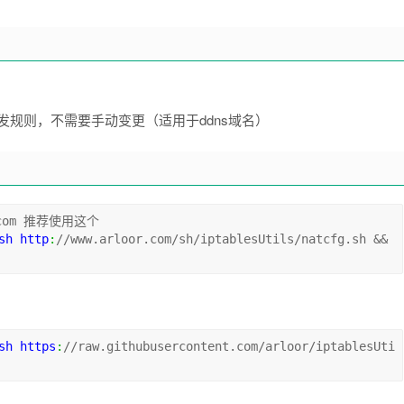
规则，不需要手动变更（适用于ddns域名）
t.com 推荐使用这个
sh http
:
//www.arloor.com/sh/iptablesUtils/natcfg.sh 
&&
sh https
:
//raw.githubusercontent.com/arloor/iptablesUti