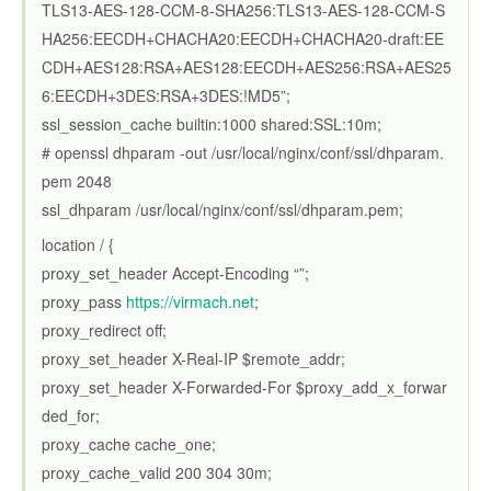
TLS13-AES-128-CCM-8-SHA256:TLS13-AES-128-CCM-S
HA256:EECDH+CHACHA20:EECDH+CHACHA20-draft:EE
CDH+AES128:RSA+AES128:EECDH+AES256:RSA+AES25
6:EECDH+3DES:RSA+3DES:!MD5”;
ssl_session_cache builtin:1000 shared:SSL:10m;
# openssl dhparam -out /usr/local/nginx/conf/ssl/dhparam.
pem 2048
ssl_dhparam /usr/local/nginx/conf/ssl/dhparam.pem;
location / {
proxy_set_header Accept-Encoding “”;
proxy_pass
https://virmach.net
;
proxy_redirect off;
proxy_set_header X-Real-IP $remote_addr;
proxy_set_header X-Forwarded-For $proxy_add_x_forwar
ded_for;
proxy_cache cache_one;
proxy_cache_valid 200 304 30m;