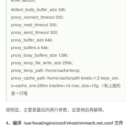
erver section.
#client_body_buffer_size 32k;
proxy_connect_timeout 300;
proxy_read_timeout 300;
proxy_send_timeout 300;
proxy_buffer_size 64k;
proxy_buffers 4 64k;
proxy_busy_buffers_size 128k;
proxy_temp_file_write_size 256k;
proxy_temp_path /home/cache/temp;
proxy_cache_path /home/cache/path levels=1:2 keys_zon
e=cache_one:256m inactive=1d max_size=10g; //和上面的
是一行哦
很明显，主要是最后的两行参数，这里稍后再解释。
4、编译 /usr/local/nginx/conf/vhost/virmach.net.conf 文件