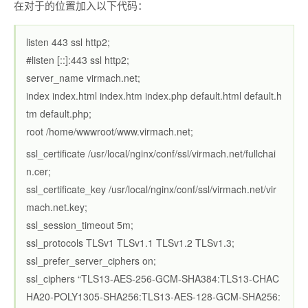
在对于的位置加入以下代码：
listen 443 ssl http2;
#listen [::]:443 ssl http2;
server_name virmach.net;
index index.html index.htm index.php default.html default.h
tm default.php;
root /home/wwwroot/www.virmach.net;
ssl_certificate /usr/local/nginx/conf/ssl/virmach.net/fullchai
n.cer;
ssl_certificate_key /usr/local/nginx/conf/ssl/virmach.net/vir
mach.net.key;
ssl_session_timeout 5m;
ssl_protocols TLSv1 TLSv1.1 TLSv1.2 TLSv1.3;
ssl_prefer_server_ciphers on;
ssl_ciphers “TLS13-AES-256-GCM-SHA384:TLS13-CHAC
HA20-POLY1305-SHA256:TLS13-AES-128-GCM-SHA256: