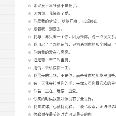
如果爱不疯狂就不是爱了。
因为你，我懂得了爱。
你是我的梦想 ，以梦开始 ，以想终止
跟着我，别走丢。
我与世界只差一个你，因为是你，晚一点没关系
我用尽了全部的运气，只为遇到你的那个瞬间，
你给我的爱在心窝窝。
迩是莪一辈子旳宝贝。
用情，去珍惜你一生。
我最美的年华，不是你，而是爱你的年华里那些
有一天我会拉着你的手，带你去看你最喜欢的星
你若一直在，我便一直爱。
你笑的时候我就好像拥有了全世界。
我喜欢你，心就特别软，平淡也浪漫，无语也温
很感谢在最美的时光遇见最美的你。