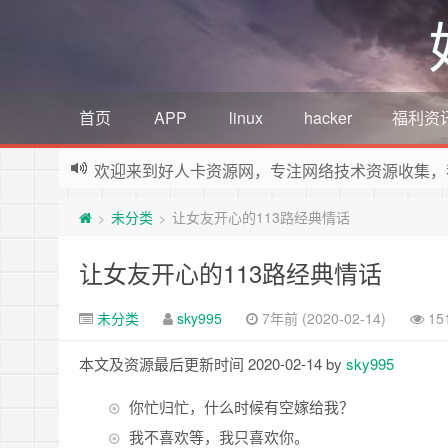
首页
APP
linux
hacker
福利资
欢迎来到好人卡资源网，专注网络技术资源收集，
未分类
让女友开心的113路经典情话
>
>
让女友开心的113路经典情话
未分类
sky995
7年前 (2020-02-14)
15
本文及资源最后更新时间 2020-02-14 by
sky995
你忙归忙，什么时候有空嫁给我？
我不喜欢等，我只喜欢你。