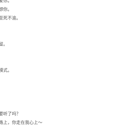
爱你。
想你。
至死不渝。
留。
模式。
要听了吗？
路上，你走在我心上～