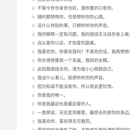
不管今世也来世也好，我所要的只有你。
随时都想吻你，也很想听你的心跳。
没什么特别的事，只想听听你的声音。
我的眼睛一定有问题，我的视线无法自你身上离
自从爱你以后，才知爱的甜美。
我喜欢你，你喜欢我吗？不喜欢的话，我再想想
你长得很像我一个亲戚，我妈的女婿。
此刻我很挂念你，请为我小心照顾自己。
我没什么事儿，就想听听你的声音。
因为知道不能没有你，所以我会更珍惜。
你是我的唯一。
你是我最初也是最后爱的人。
一直想说，无论走到哪里，最想去的是你的身边
我喜欢你，喜欢得无可救药。
最好的时光里有了你，才能成为我所谓的最好的