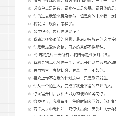
每日每夜都想你，每时每刻都恋你，一生一世只
说简单点是熬夜，说实在点是失眠，说具体的是
你的过去我没来得及参与，但是你的未来我一定
我就是喜欢你，怎样了。
余生很长，想和你没完没了
我路过很多很美的风景，最后却只想在你这里停
你是我最爱的女孩，再多奶茶都不换那种。
.你陪我走过一无所有，我陪你走到岁月尽头。
有机会把耳机分你一个，然后开启网易云的心动
春雨初生，春树初盛，春风十里，不如你。
喜欢上你不在我的计划之中，只是刚好发生。
你从一个陌生人，变成了我最不舍的离开的人。
你无需开口，我和天地万物便通通奔向你。
答案很长，我准备用一生的时间来回答，你准备
万千人之中我也能一眼便认出你，因为别人走在