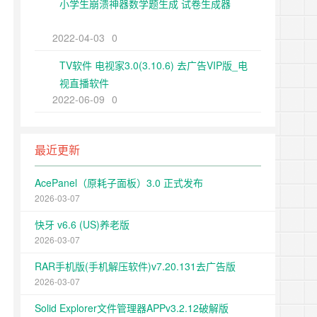
小学生崩溃神器数学题生成 试卷生成器
2022-04-03
0
TV软件 电视家3.0(3.10.6) 去广告VIP版_电
视直播软件
2022-06-09
0
最近更新
AcePanel（原耗子面板）3.0 正式发布
2026-03-07
快牙 v6.6 (US)养老版
2026-03-07
RAR手机版(手机解压软件)v7.20.131去广告版
2026-03-07
Solid Explorer文件管理器APPv3.2.12破解版