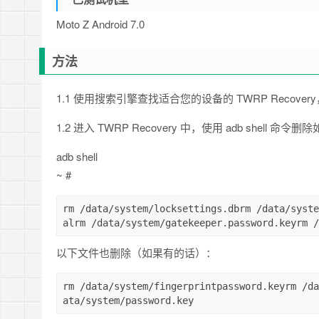
Moto Z Android 7.0
方法
1.1 使用搜索引擎查找适合您的设备的 TWRP Recove
1.2 进入 TWRP Recovery 中，使用 adb shell 命令
adb shell
~ #
rm /data/system/locksettings.dbrm /data/syste
alrm /data/system/gatekeeper.password.keyrm /
以下文件也删除（如果有的话）：
rm /data/system/fingerprintpassword.keyrm /da
ata/system/password.key