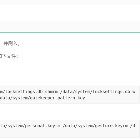
ry，并刷入。
删除如下文件：
m/locksettings.db-shmrm /data/system/locksettings.db-w
data/system/gatekeeper.pattern.key
ta/system/personal.keyrm /data/system/gesture.keyrm /d